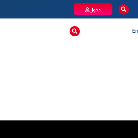
دخول
En