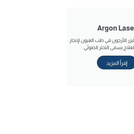
Argon Lase
يزر الأرجون في طب العيون لإنجاز
لعلاج يسمى التخثر الضوئي
إقرأ المزيد