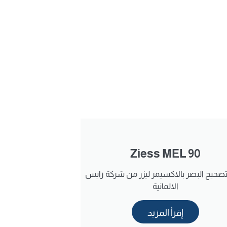
Ziess MEL 90
صحيح البصر بالاكسيمر ليزر من شركة زايس
الالمانية
إقرأ المزيد