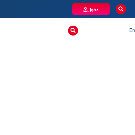
دخول
En