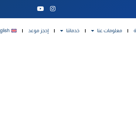
ة
معلومات عنا
خدماتنا
إحجز موعد
glish