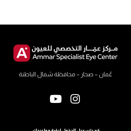
عُمان – صحار – محافظة شمال الباطنة
قم بتسجيل الدخول لرؤية مواعيدك.